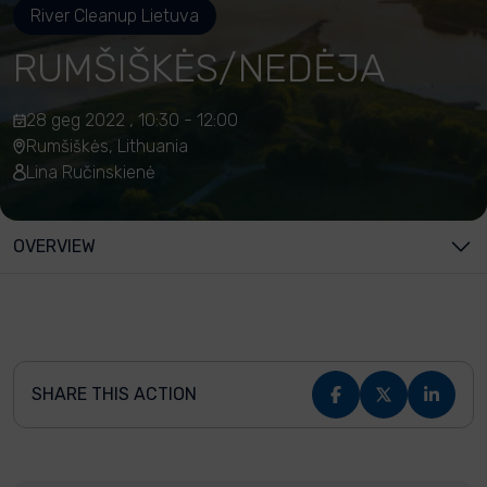
River Cleanup Lietuva
RUMŠIŠKĖS/NEDĖJA
28 geg 2022 , 10:30 - 12:00
Rumšiškės, Lithuania
Lina Ručinskienė
OVERVIEW
SHARE THIS ACTION