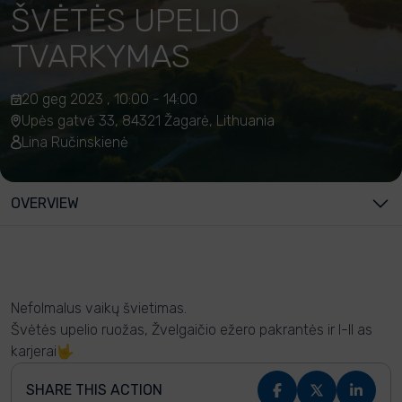
ŠVĖTĖS UPELIO
TVARKYMAS
20 geg 2023 , 10:00 - 14:00
Upės gatvė 33, 84321 Žagarė, Lithuania
Lina Ručinskienė
OVERVIEW
Nefolmalus vaikų švietimas.
Švėtės upelio ruožas, Žvelgaičio ežero pakrantės ir I-II as
karjerai🤟
SHARE THIS ACTION