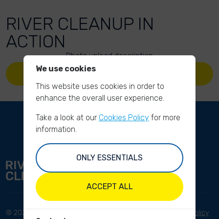
RIVER CLEANUP IN
ACTION
Photo upload description
We use cookies
UPLOAD YOUR PHOTOS
This website uses cookies in order to
enhance the overall user experience.
Take a look at our
Cookies Policy
for more
information.
ONLY ESSENTIALS
ACCEPT ALL
© 2023 River Cleanup. All
Terms and conditions
Privacy Policy