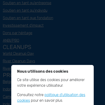
Soutien en tant qu'entreprise
Soutien en tant qu'individu
Soutien en tant que fondation
Investissement d'impact
Dons par héritage
ANBI/PBO
CLEANUPS
World Cleanup Day
River Cleanup Days
River Cleanup Challenge
Nous utilisons des cookies
PROJECTS
Ce site utilise des cookies pour améliorer
Belgique
votre expérience utilisateur.
Indonesie
Consultez notre
politique d'utilisation des
Cameroun
cookies
pour en savoir plus.
Inde