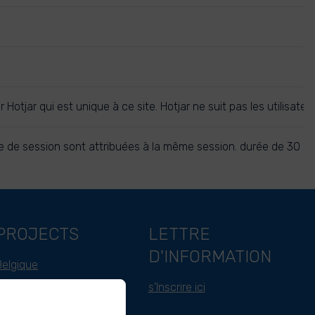
sateur Hotjar qui est unique à ce site. Hotjar ne suit pas les util
e de session sont attribuées à la même session. durée de 30 min
PROJECTS
LETTRE
D'INFORMATION
Belgique
Indonesie
s'Inscrire ici
Cameroun