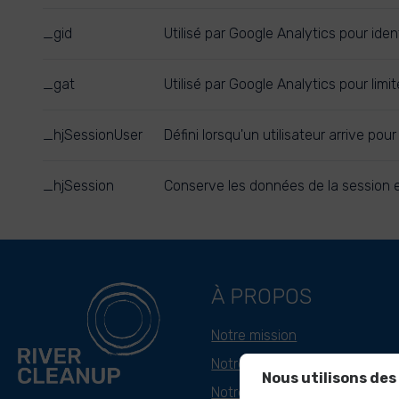
_gid
Utilisé par Google Analytics pour identi
_gat
Utilisé par Google Analytics pour limi
_hjSessionUser
Défini lorsqu'un utilisateur arrive pou
_hjSession
Conserve les données de la session en
À PROPOS
Notre mission
Notre approche
Nous utilisons des
Notre histoire