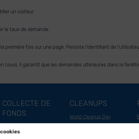
fier un visiteur.
ter le taux de demande.
r la première fois sur une page. Persiste l'identifiant de l'utili
 cours. Il garantit que les demandes ultérieures dans la fenêtr
COLLECTE DE
CLEANUPS
FONDS
World Cleanup Day
Soutien en tant qu'entreprise
River Cleanup Days
 cookies
Soutien en tant qu'individu
River Cleanup Challenge