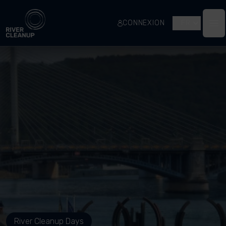
River Cleanup
CONNEXION
FR
Op
River Cleanup Days