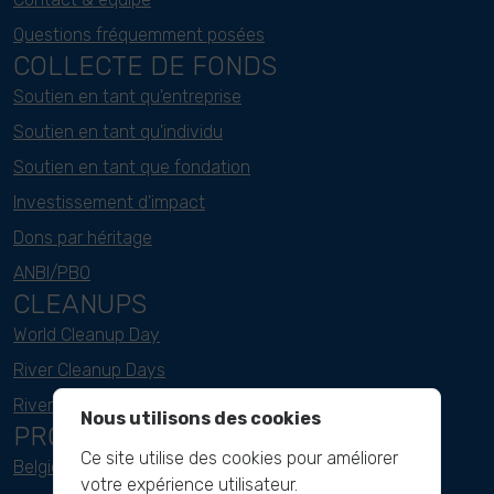
Questions fréquemment posées
COLLECTE DE FONDS
Soutien en tant qu'entreprise
Soutien en tant qu'individu
Soutien en tant que fondation
Investissement d'impact
Dons par héritage
ANBI/PBO
CLEANUPS
World Cleanup Day
River Cleanup Days
River Cleanup Challenge
Nous utilisons des cookies
PROJECTS
Ce site utilise des cookies pour améliorer
Belgique
votre expérience utilisateur.