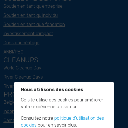
Soutien en tant qu'entreprise
Soutien en tant qu'individu
Soutien en tant que fondation
Investissement d'impact
Dons par héritage
ANBI/PBO
CLEANUPS
World Cleanup Day
River Cleanup Days
River Cleanup Challenge
Nous utilisons des cookies
PROJECTS
Ce site utilise des cookies pour améliorer
Belgique
votre expérience utilisateur.
Indonesie
Consultez notre
politique d'utilisation des
Cameroun
cookies
pour en savoir plus.