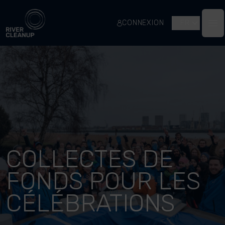
River Cleanup
CONNEXION
FR
Op
COLLECTES DE
FONDS POUR LES
CÉLÉBRATIONS