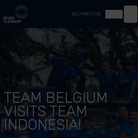
River Cleanup
CONNEXION
FR
Op
TEAM BELGIUM
VISITS TEAM
INDONESIA!