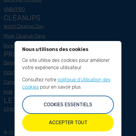
ANBI/PBO
CLEANUPS
World Cleanup Day
River Cleanup Days
River Cleanup Challenge
Nous utilisons des cookies
PROJECTS
Ce site utilise des cookies pour améliorer
Belgique
votre expérience utilisateur.
Indonesie
Consultez notre
politique d'utilisation des
Cameroun
cookies
pour en savoir plus.
Inde
LETTRE D'INFORMATION
COOKIES ESSENTIELS
s'Inscrire ici
ACCEPTER TOUT
© 2023 River
Conditions d'utilisation