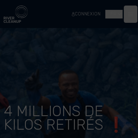
River Cleanup
CONNEXION
FR
Op
4 MILLIONS DE
KILOS RETIRÉS ❗