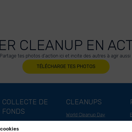
ER CLEANUP EN AC
Partage tes photos d'action ici et incite des autres à agir aussi 
TÉLÉCHARGE TES PHOTOS
COLLECTE DE
CLEANUPS
FONDS
World Cleanup Day
Soutien en tant qu'entreprise
River Cleanup Days
 cookies