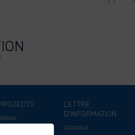
TION
!
PROJECTS
LETTRE
D'INFORMATION
Belgique
Indonesie
s'Inscrire ici