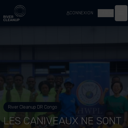
River Cleanup
CONNEXION
FR
Op
River Cleanup DR Congo
LES CANIVEAUX NE SONT