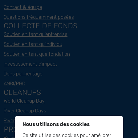
Contact & équipe
Questions fréquemment posées
COLLECTE DE FONDS
Soutien en tant qu'entreprise
Soutien en tant qu'individu
Soutien en tant que fondation
Investissement d'impact
Dons par héritage
ANBI/PBO
CLEANUPS
World Cleanup Day
River Cleanup Days
River Cleanup Challenge
Nous utilisons des cookies
PROJECTS
Ce site utilise des cookies pour améliorer
Belgique