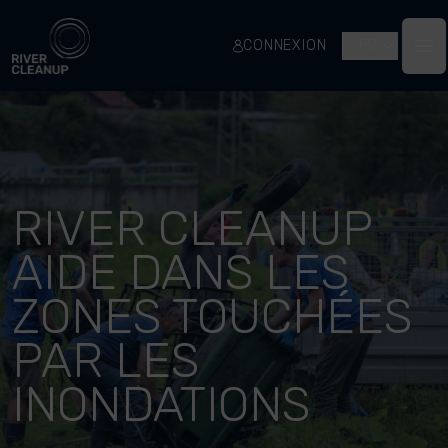
River Cleanup
CONNEXION
FR
Op
RIVER CLEANUP
AIDE DANS LES
ZONES TOUCHÉES
PAR LES
INONDATIONS