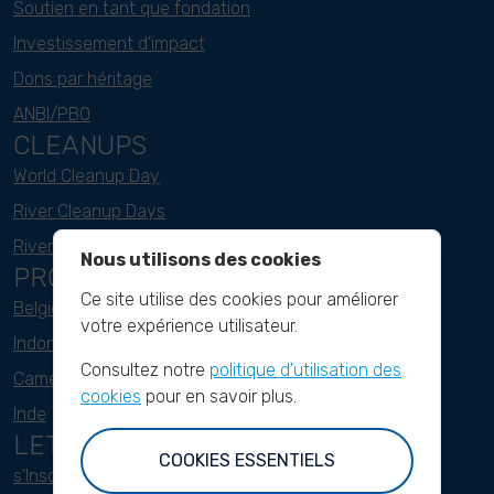
Soutien en tant que fondation
Investissement d'impact
Dons par héritage
ANBI/PBO
CLEANUPS
World Cleanup Day
River Cleanup Days
River Cleanup Challenge
Nous utilisons des cookies
PROJECTS
Ce site utilise des cookies pour améliorer
Belgique
votre expérience utilisateur.
Indonesie
Consultez notre
politique d'utilisation des
Cameroun
cookies
pour en savoir plus.
Inde
LETTRE D'INFORMATION
COOKIES ESSENTIELS
s'Inscrire ici