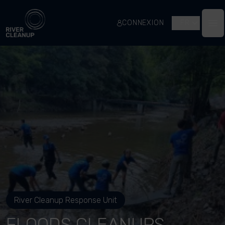
River Cleanup
CONNEXION
FR
Op
River Cleanup Response Unit
FLOODS CLEANUPS