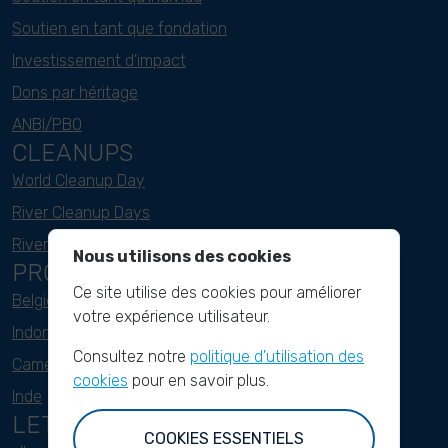
Soutien en tant que fondation
Investissement d'impact
Dons par héritage
ANBI/PBO
CLEANUPS
World Cleanup Day
River Cleanup Days
River Cleanup Challenge
Nous utilisons des cookies
PROJECTS
Ce site utilise des cookies pour améliorer
Belgique
votre expérience utilisateur.
Indonesie
Consultez notre
politique d'utilisation des
Cameroun
cookies
pour en savoir plus.
Inde
LETTRE D'INFORMATION
COOKIES ESSENTIELS