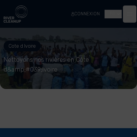
River Cleanup
CONNEXION
FR
Op
Cote d Ivoire
Nettoyons nos rivières en Côte
d&amp;#039;Ivoire