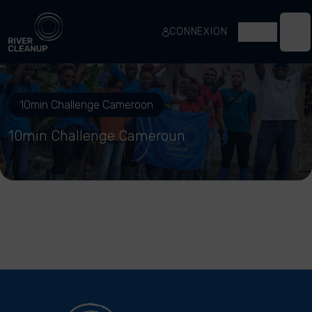
River Cleanup
CONNEXION
FR
Op
10min Challenge Cameroon
10min Challenge Cameroun