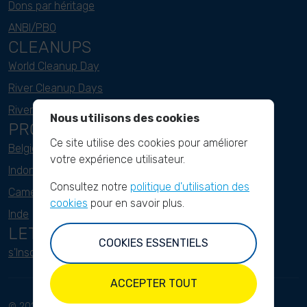
Dons par héritage
ANBI/PBO
CLEANUPS
World Cleanup Day
River Cleanup Days
River Cleanup Challenge
Nous utilisons des cookies
PROJECTS
Ce site utilise des cookies pour améliorer
Belgique
votre expérience utilisateur.
Indonesie
Consultez notre
politique d'utilisation des
Cameroun
cookies
pour en savoir plus.
Inde
LETTRE D'INFORMATION
COOKIES ESSENTIELS
s'Inscrire ici
ACCEPTER TOUT
© 2023 River
Conditions d'utilisation