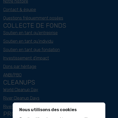
Notre histoire
Contact & équipe
Questions fréquemment posées
COLLECTE DE FONDS
Soutien en tant qu'entreprise
Soutien en tant qu'individu
Soutien en tant que fondation
Investissement d'impact
Dons par héritage
ANBI/PBO
CLEANUPS
World Cleanup Day
River Cleanup Days
River Cleanup Challenge
Nous utilisons des cookies
PROJECTS