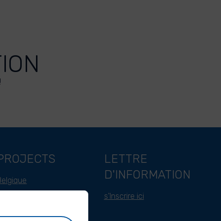
TION
!
PROJECTS
LETTRE
D'INFORMATION
Belgique
Indonesie
s'Inscrire ici
Cameroun