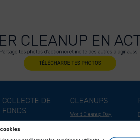
ER CLEANUP EN AC
Partage tes photos d'action ici et incite des autres à agir aussi 
TÉLÉCHARGE TES PHOTOS
COLLECTE DE
CLEANUPS
FONDS
World Cleanup Day
Soutien en tant qu'entreprise
River Cleanup Days
 cookies
Soutien en tant qu'individu
River Cleanup Challenge