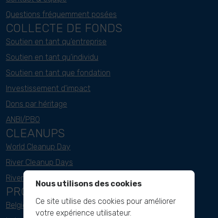
Questions fréquemment posées
COLLECTE DE FONDS
Soutien en tant qu'entreprise
Soutien en tant qu'individu
Soutien en tant que fondation
Investissement d'impact
Dons par héritage
ANBI/PBO
CLEANUPS
World Cleanup Day
River Cleanup Days
River Cleanup Challenge
Nous utilisons des cookies
PROJECTS
Ce site utilise des cookies pour améliorer
Belgique
votre expérience utilisateur.