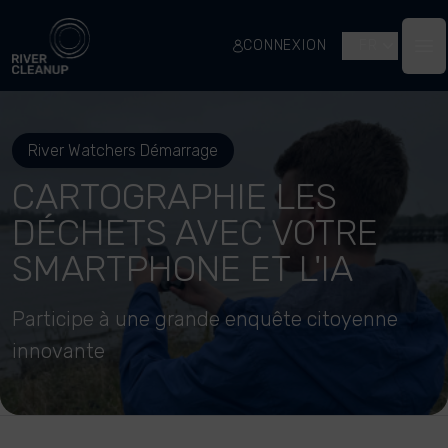
River Cleanup
CONNEXION
FR
Op
River Watchers Démarrage
CARTOGRAPHIE LES
DÉCHETS AVEC VOTRE
SMARTPHONE ET L'IA
Participe à une grande enquête citoyenne
innovante