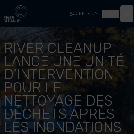
River Cleanup
CONNEXION
FR
Op
RIVER CLEANUP
LANCE UNE UNITÉ
D’INTERVENTION
POUR LE
NETTOYAGE DES
DÉCHETS APRÈS
LES INONDATIONS