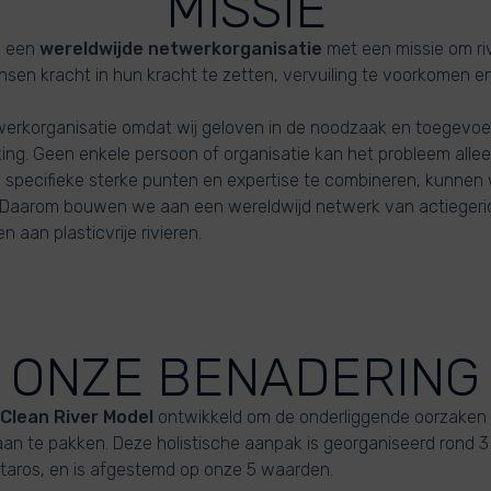
MISSIE
s een
wereldwijde netwerkorganisatie
met een missie om riv
en kracht in hun kracht te zetten, vervuiling te voorkomen e
etwerkorganisatie omdat wij geloven in de noodzaak en toegev
g. Geen enkele persoon of organisatie kan het probleem allee
 specifieke sterke punten en expertise te combineren, kunnen 
n. Daarom bouwen we aan een wereldwijd netwerk van actieger
 aan plasticvrije rivieren.
ONZE BENADERING
Clean River Model
ontwikkeld om de onderliggende oorzaken
g aan te pakken. Deze holistische aanpak is georganiseerd rond 
ilitaros, en is afgestemd op onze 5 waarden.