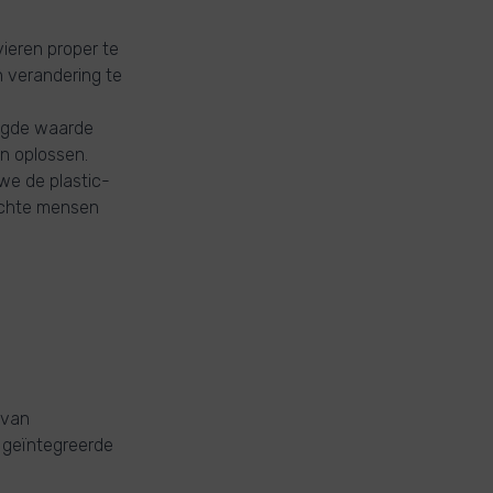
ieren proper te
n verandering te
oegde waarde
n oplossen.
we de plastic-
ichte mensen
 van
3 geïntegreerde