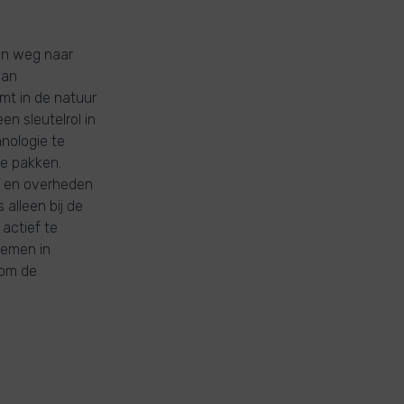
ijn weg naar
aan
mt in de natuur
en sleutelrol in
hnologie te
te pakken.
n en overheden
alleen bij de
actief te
temen in
 om de