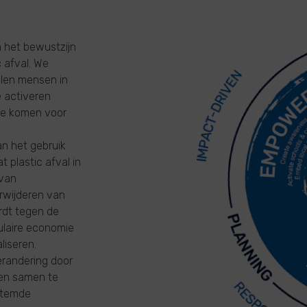
n het bewustzijn
 afval. We
llen mensen in
 activeren
te komen voor
an het gebruik
plastic afval in
 van
rwijderen van
ordt tegen de
ulaire economie
liseren.
erandering door
 en samen te
stemde