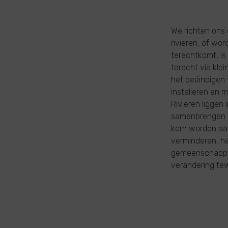
We richten ons 
rivieren, of wor
terechtkomt, is
terecht via klein
het beëindigen 
installeren en 
Rivieren ligge
samenbrengen op
kern worden aa
verminderen, h
gemeenschappen 
verandering tew