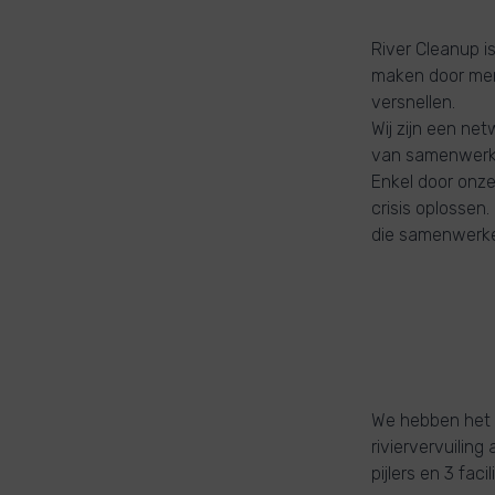
River Cleanup i
maken door mens
versnellen.
Wij zijn een n
van samenwerkin
Enkel door onze
crisis oplosse
die samenwerken
We hebben het
riviervervuilin
pijlers en 3 fac