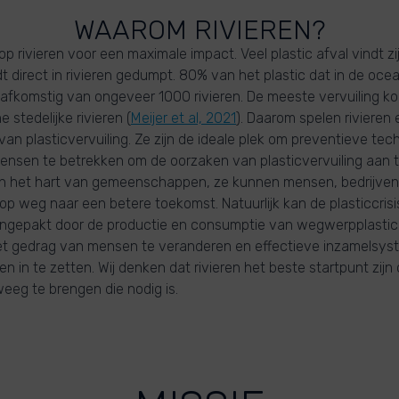
WAAROM RIVIEREN?
op rivieren voor een maximale impact. Veel plastic afval vindt z
dt direct in rivieren gedumpt. 80% van het plastic dat in de oce
 afkomstig van ongeveer 1000 rivieren. De meeste vervuiling ko
e stedelijke rivieren (
Meijer et al, 2021
). Daarom spelen rivieren e
van plasticvervuiling. Ze zijn de ideale plek om preventieve tec
mensen te betrekken om de oorzaken van plasticvervuiling aan 
n in het hart van gemeenschappen, ze kunnen mensen, bedrijve
 weg naar een betere toekomst. Natuurlijk kan de plasticcrisis 
ngepakt door de productie en consumptie van wegwerpplastic 
et gedrag van mensen te veranderen en effectieve inzamelsys
in te zetten. Wij denken dat rivieren het beste startpunt zijn
eeg te brengen die nodig is.