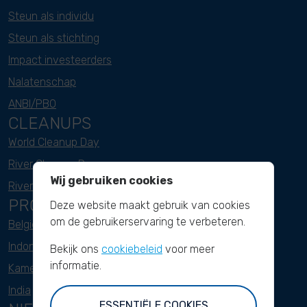
Steun als individu
Steun als stichting
Impact investeerders
Nalatenschap
ANBI/PBO
CLEANUPS
World Cleanup Day
River Cleanup Days
Wij gebruiken cookies
River Cleanup Challenge
PROJECTEN
Deze website maakt gebruik van cookies
om de gebruikerservaring te verbeteren.
België
Indonesië
Bekijk ons
cookiebeleid
voor meer
informatie.
Kameroen
India
ESSENTIËLE COOKIES