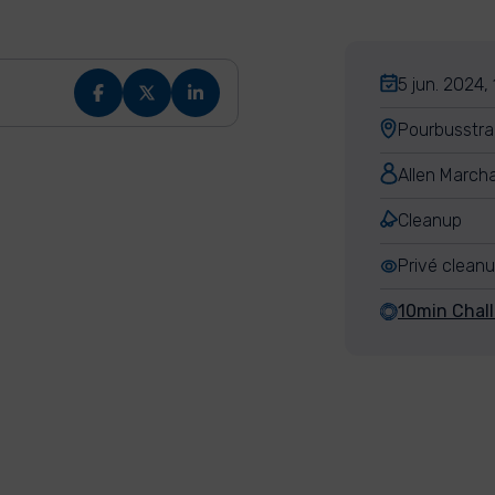
5 jun. 2024,
Pourbusstra
Allen March
Cleanup
Privé clean
10min Chal