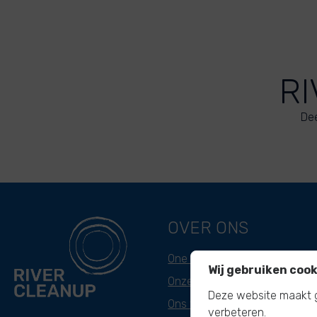
RI
Dee
OVER ONS
One missie
Wij gebruiken cook
Onze aanpak
Deze website maakt g
Ons verhaal
verbeteren.