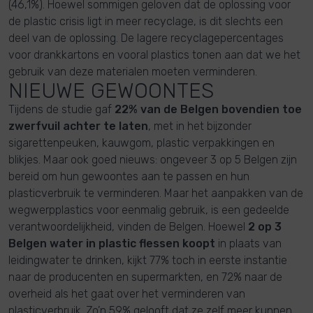
(46,1%). Hoewel sommigen geloven dat de oplossing voor
de plastic crisis ligt in meer recyclage, is dit slechts een
deel van de oplossing. De lagere recyclagepercentages
voor drankkartons en vooral plastics tonen aan dat we het
gebruik van deze materialen moeten verminderen.
NIEUWE GEWOONTES
Tijdens de studie gaf
22% van de Belgen bovendien toe
zwerfvuil achter te laten
, met in het bijzonder
sigarettenpeuken, kauwgom, plastic verpakkingen en
blikjes. Maar ook goed nieuws: ongeveer 3 op 5 Belgen zijn
bereid om hun gewoontes aan te passen en hun
plasticverbruik te verminderen. Maar het aanpakken van de
wegwerpplastics voor eenmalig gebruik, is een gedeelde
verantwoordelijkheid, vinden de Belgen. Hoewel
2 op 3
Belgen water in plastic flessen koopt
in plaats van
leidingwater te drinken, kijkt 77% toch in eerste instantie
naar de producenten en supermarkten, en 72% naar de
overheid als het gaat over het verminderen van
plasticverbruik. Zo’n 59% gelooft dat ze zelf meer kunnen