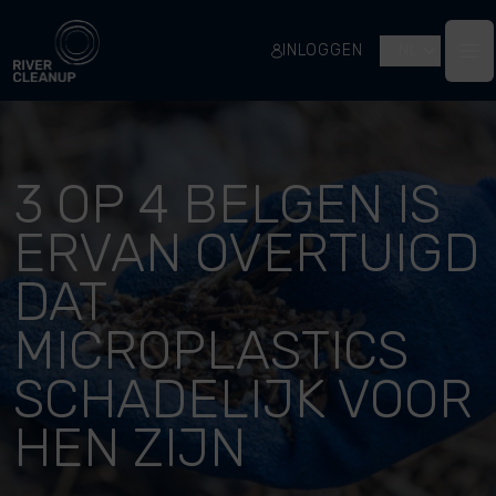
River Cleanup
INLOGGEN
NL
Op
3 OP 4 BELGEN IS
ERVAN OVERTUIGD
DAT
MICROPLASTICS
SCHADELIJK VOOR
HEN ZIJN