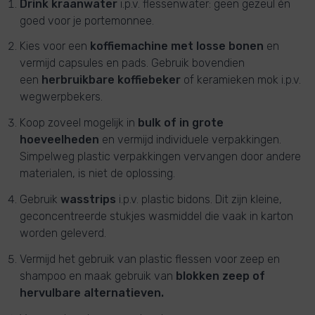
Drink kraanwater
i.p.v. flessenwater: geen gezeul én
goed voor je portemonnee.
Kies voor een
koffiemachine met losse bonen
en
vermijd capsules en pads. Gebruik bovendien
een
herbruikbare koffiebeker
of keramieken mok i.p.v.
wegwerpbekers.
Koop zoveel mogelijk in
bulk of in grote
hoeveelheden
en vermijd individuele verpakkingen.
Simpelweg plastic verpakkingen vervangen door andere
materialen, is niet de oplossing.
Gebruik
wasstrips
i.p.v. plastic bidons. Dit zijn kleine,
geconcentreerde stukjes wasmiddel die vaak in karton
worden geleverd.
Vermijd het gebruik van plastic flessen voor zeep en
shampoo en maak gebruik van
blokken zeep of
hervulbare alternatieven.