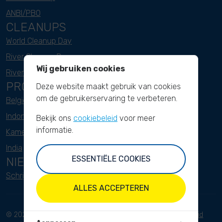
ANBI/PBO
CLEANUPS
World Cleanup Day
River Cleanup Days
Wij gebruiken cookies
River Cleanup Challenge
PROJECTEN
Deze website maakt gebruik van cookies
om de gebruikerservaring te verbeteren.
België
Indonesië
Bekijk ons
cookiebeleid
voor meer
informatie.
Kameroen
India
ESSENTIËLE COOKIES
NIEUWSBRIEF
Schrijf je hier in
ALLES ACCEPTEREN
© 2023 River Cleanup. Alle rechten
Voorwaarden
Privacybeleid