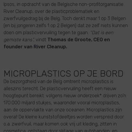
Ipsos, in opdracht van de Belgische non-profitorganisatie
River Cleanup, over de plasticproblematiek en
zwerfvuilgedrag bij de Belg. Toch denkt maar 1 op 3 Belgen
(en bij jongeren zelfs 1 op 2 Belgen) dat ze zelf niets kunnen
doen om plasticvervuiling tegen te gaan.
“Dat is een
gemiste kans”,
vindt
Thomas de Groote, CEO en
founder van River Cleanup.
MICROPLASTICS OP JE BORD
De bezorgdheid van de Belg omtrent microplastics is
alleszins terecht. De plasticvervuiling heeft een nieuw
hoogtepunt bereikt: volgens nieuw onderzoek* drijven zo’n
170.000 miljard stukjes, waaronder vooral microplastics,
aan de oppervlakte van onze oceanen. Microplastics zijn
overal! De kleine kunststofdeeltjes worden verspreid door
o.a. zwerfvuil, maar komen ook vrij uit kleding, zitten in
cosmetica, ontstaan door slijtage van autobanden, en