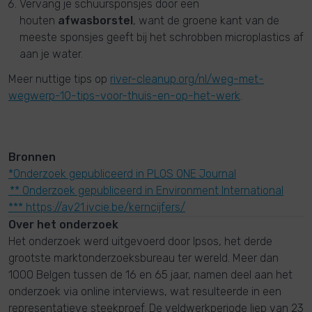
Vervang je schuursponsjes door een
houten
afwasborstel
, want de groene kant van de
meeste sponsjes geeft bij het schrobben microplastics af
aan je water.
Meer nuttige tips op
river-cleanup.org/nl/weg-met-
wegwerp-10-tips-voor-thuis-en-op-het-werk
.
Bronnen
*Onderzoek gepubliceerd in PLOS ONE Journal
** Onderzoek gepubliceerd in Environment International
​
***
https://av21.ivcie.be/kerncijfers/
Over het onderzoek
Het onderzoek werd uitgevoerd door Ipsos, het derde
grootste marktonderzoeksbureau ter wereld. Meer dan
1000 Belgen tussen de 16 en 65 jaar, namen deel aan het
onderzoek via online interviews, wat resulteerde in een
representatieve steekproef. De veldwerkperiode liep van 23