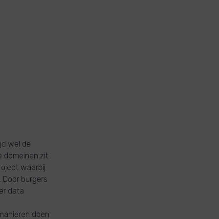
jd wel de
e domeinen zit
oject waarbij
. Door burgers
er data
manieren doen: