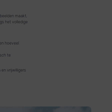
 beelden maakt,
gs het volledige
zen hoeveel
sch te
n vrijwilligers