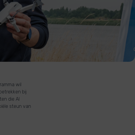
gramma wil
 betrekken bij
en die AI
ële steun van