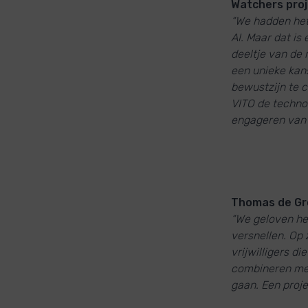
Watchers proj
“We hadden het
AI. Maar dat is
deeltje van de 
een unieke kans
bewustzijn te c
VITO de techno
engageren van b
Thomas de Gro
“We geloven hee
versnellen. Op 
vrijwilligers di
combineren met 
gaan. Een proje