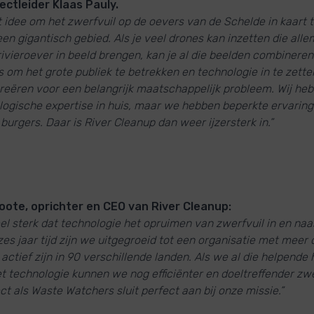
ectleider Klaas Pauly.
 idee om het zwerfvuil op de oevers van de Schelde in kaart 
 een gigantisch gebied. Als je veel drones kan inzetten die alle
rivieroever in beeld brengen, kan je al die beelden combineren.
 om het grote publiek te betrekken en technologie in te zett
reëren voor een belangrijk maatschappelijk probleem. Wij hebb
logische expertise in huis, maar we hebben beperkte ervaring
urgers. Daar is River Cleanup dan weer ijzersterk in.”
ote, oprichter en CEO van River Cleanup:
l sterk dat technologie het opruimen van zwerfvuil in en naas
zes jaar tijd zijn we uitgegroeid tot een organisatie met mee
e actief zijn in 90 verschillende landen. Als we al die helpende
technologie kunnen we nog efficiënter en doeltreffender zwerf
ct als Waste Watchers sluit perfect aan bij onze missie.”