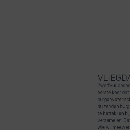
VLIEGD
Zwerfvuil opspo
eerste keer da
burgerwetenscha
duizenden burge
te betrekken b
verzamelen. Dat
Wie wil meewer