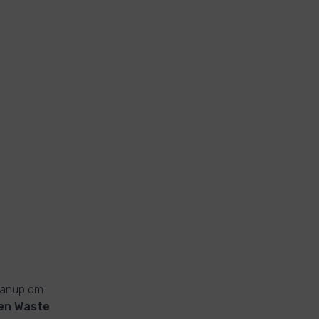
leanup om
en Waste