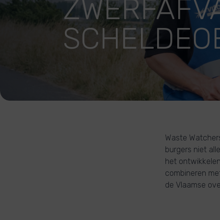
ZWERFAFVA
SCHELDEO
Waste Watchers
burgers niet all
het ontwikkelen
combineren met
de Vlaamse ove