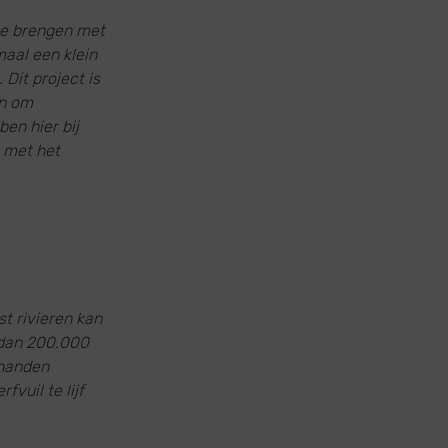
te brengen met
maal een klein
 Dit project is
en om
en hier bij
 met het
t rivieren kan
r dan 200.000
 handen
vuil te lijf