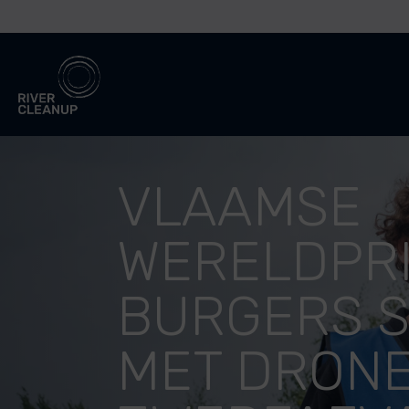
River Cleanup
VLAAMSE
WERELDPR
BURGERS 
MET DRON