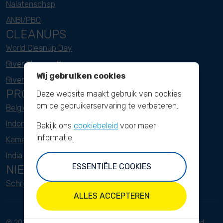
Nalatenschap
ANBI/PBO
CLEANUPS
World Cleanup Day
River Cleanup Days
Wij gebruiken cookies
River Cleanup Challenge
PROJECTEN
Deze website maakt gebruik van cookies
om de gebruikerservaring te verbeteren.
België
Indonesië
Bekijk ons
cookiebeleid
voor meer
informatie.
Kameroen
India
ESSENTIËLE COOKIES
NIEUWSBRIEF
Schrijf je hier in
ALLES ACCEPTEREN
© 2023 River Cleanup. Alle rechten
Voorwaarden
Privacybeleid