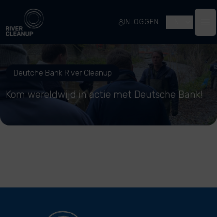
River Cleanup
INLOGGEN
NL
Op
Deutche Bank River Cleanup
Kom wereldwijd in actie met Deutsche Bank!