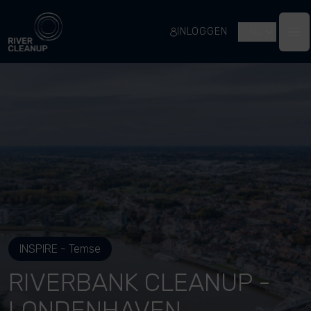
River Cleanup
INLOGGEN
NL
Op
INSPIRE - Temse
RIVERBANK CLEANUP -
LONDENHAVEN