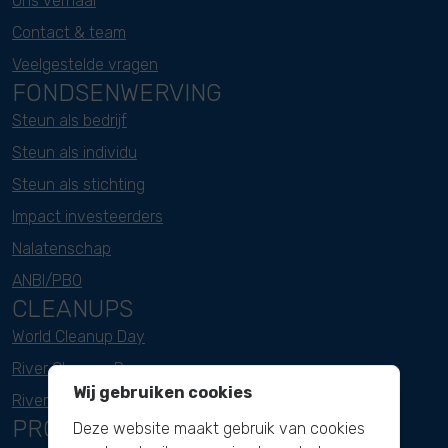
Ons verhaal
Contact & team
Veelgestelde vragen
FONDSENWERVING
Steun als bedrijf
Steun als individu
Steun als stichting
Impact investeerders
Nalatenschap
ANBI/PBO
CLEANUPS
World Cleanup Day
River Cleanup Days
Wij gebruiken cookies
River Cleanup Challenge
PROJECTEN
Deze website maakt gebruik van cookies