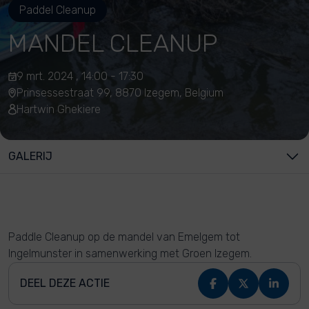
Paddel Cleanup
MANDEL CLEANUP
9 mrt. 2024 , 14:00 - 17:30
Prinsessestraat 99, 8870 Izegem, Belgium
Hartwin Ghekiere
GALERIJ
Paddle Cleanup op de mandel van Emelgem tot
Ingelmunster in samenwerking met Groen Izegem.
DEEL DEZE ACTIE