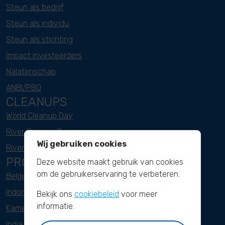
Steun als bedrijf
Steun als individu
Steun als stichting
Impact investeerders
Nalatenschap
ANBI/PBO
CLEANUPS
World Cleanup Day
River Cleanup Days
Wij gebruiken cookies
River Cleanup Challenge
PROJECTEN
Deze website maakt gebruik van cookies
om de gebruikerservaring te verbeteren.
België
Indonesië
Bekijk ons
cookiebeleid
voor meer
informatie.
Kameroen
India