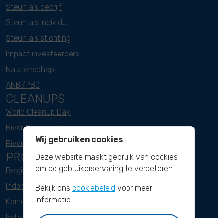
Steun als bedrijf
Steun als individu
Steun als stichting
Impact investeerders
Nalatenschap
ANBI/PBO
CLEANUPS
World Cleanup Day
River Cleanup Days
Wij gebruiken cookies
River Cleanup Challenge
PROJECTEN
Deze website maakt gebruik van cookies
om de gebruikerservaring te verbeteren.
België
Indonesië
Bekijk ons
cookiebeleid
voor meer
informatie.
Kameroen
India