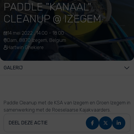
PADDLE "KANAAL"
CLEANUP @ IZEGEM
14 mei 2022 , 14:00 - 18:00
Dam, 8870 Izegem, Belgium
Hartwin Ghekiere
GALERIJ
Paddle Cleanup met de KSA van Izegem en Groen Izegem in
samenwerking met de Roeselaarse Kajakvaarders.
DEEL DEZE ACTIE