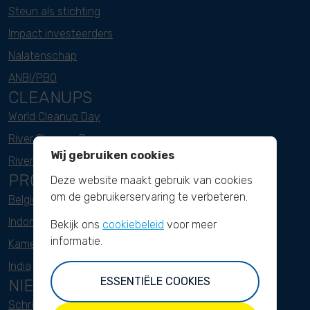
Steun als stichting
Impact investeerders
Nalatenschap
ANBI/PBO
CLEANUPS
World Cleanup Day
River Cleanup Days
Wij gebruiken cookies
River Cleanup Challenge
PROJECTEN
Deze website maakt gebruik van cookies
om de gebruikerservaring te verbeteren.
België
Indonesië
Bekijk ons
cookiebeleid
voor meer
informatie.
Kameroen
India
ESSENTIËLE COOKIES
NIEUWSBRIEF
Schrijf je hier in