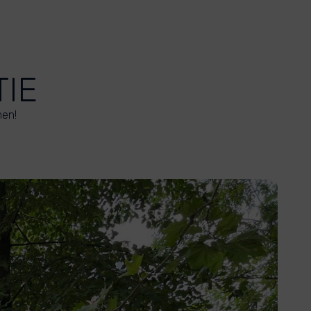
TIE
men!