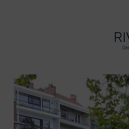
RI
Dee