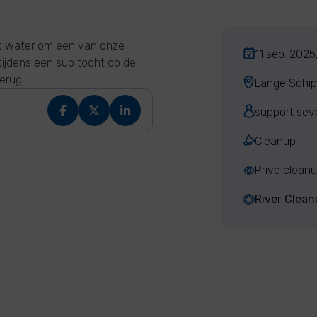
t water om een van onze
11 sep. 2025
tijdens een sup tocht op de
erug.
Lange Schip
support se
Cleanup
Privé clean
River Clean