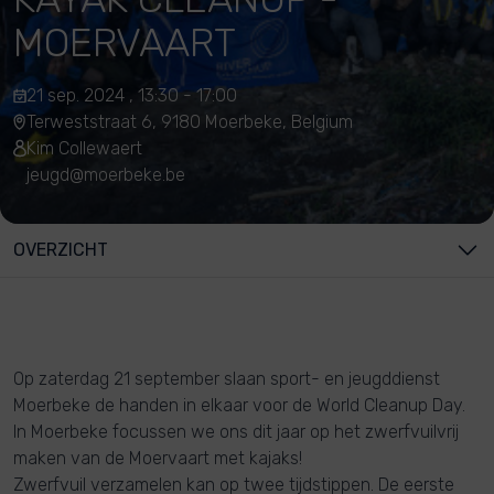
MOERVAART
21 sep. 2024 , 13:30 - 17:00
Terweststraat 6, 9180 Moerbeke, Belgium
Kim Collewaert
jeugd@moerbeke.be
OVERZICHT
Op zaterdag 21 september slaan sport- en jeugddienst
Moerbeke de handen in elkaar voor de World Cleanup Day.
In Moerbeke focussen we ons dit jaar op het zwerfvuilvrij
maken van de Moervaart met kajaks!
Zwerfvuil verzamelen kan op twee tijdstippen. De eerste