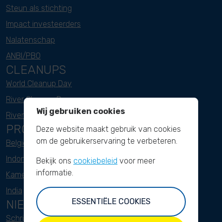
Steun als stichting
Impact investeerders
Nalatenschap
ANBI/PBO
CLEANUPS
World Cleanup Day
River Cleanup Days
Wij gebruiken cookies
River Cleanup Challenge
PROJECTEN
Deze website maakt gebruik van cookies
om de gebruikerservaring te verbeteren.
België
Indonesië
Bekijk ons
cookiebeleid
voor meer
informatie.
Kameroen
India
ESSENTIËLE COOKIES
NIEUWSBRIEF
Schrijf je hier in