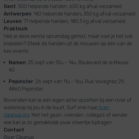
Gent
: 300 helpende handen, 600 kg afval verzameld
Antwerpen
: 140 helpende handen
,
350 kg afval verzameld
Leuven
: 71 helpende handen, 180.3 kg afval verzameld
Praktisch
Heb je deze eerste opruimdag gemist, maar voel je het ook
kriebelen? Steek de handen uit de mouwen op één van de
key events:
Namen
: 25 sept van 10u – 14u, Boulevard de la Meuse
40
Pepinster
: 26 sept van 11u - 16u, Rue Vovegnez 29,
4860 Pepinster
Bovendien kan je een eigen actie opzetten bij een rivier of
waterloop bij jou in de buurt. Surf snel naar
river-
cleanup.org
. Met het gezin, vrienden, collega’s of eender
wie kan je zo gemakkelijk jouw steentje bijdragen.
Contact
River Cleanup