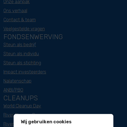
Onze aanpak
Ons verhaal
Contact & team
Veelgestelde vragen
FONDSENWERVING
Steun als bedrijf
Steun als individu
Steun als stichting
Impact investeerders
Nalatenschap
ANBI/PBO
CLEANUPS
World Cleanup Day
River Cleanup Days
Wij gebruiken cookies
River Cleanup Challenge