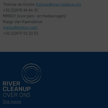
Thomas de Groote
thomas@river-cleanup.org
+32 (0)478 44 46 10
MMBSY (voor pers- en mediavragen)
Margo Van Raemdonck
margo@mmbsy.com
+32 (0)479 92 32 53
OVER ONS
One missie