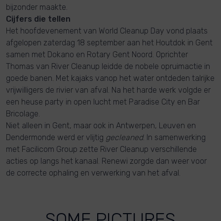
bijzonder maakte.
Cijfers die tellen
Het hoofdevenement van World Cleanup Day vond plaats
afgelopen zaterdag 18 september aan het Houtdok in Gent
samen met Dokano en Rotary Gent Noord. Oprichter
Thomas van River Cleanup leidde de nobele opruimactie in
goede banen. Met kajaks vanop het water ontdeden talrijke
vrijwilligers de rivier van afval. Na het harde werk volgde er
een heuse party in open lucht met Paradise City en Bar
Bricolage.
Niet alleen in Gent, maar ook in Antwerpen, Leuven en
Dendermonde werd er vlijtig
gecleaned
. In samenwerking
met Facilicom Group zette River Cleanup verschillende
acties op langs het kanaal. Renewi zorgde dan weer voor
de correcte ophaling en verwerking van het afval.
SOME PICTURES