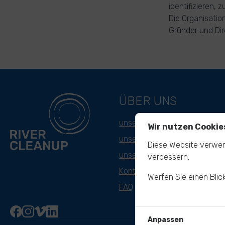
identifizieren,
Die Organisatio
Gründer und Di
ÜBER UNS
unsere Mission
Wir nutzen Cookie
unser Ansatz
Diese Website verwen
unsere Geschichte
verbessern.
Kontakt & Team
Werfen Sie einen Blic
FAQ
Anpassen