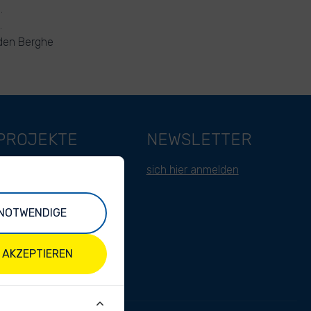
.
.
 den Berghe
PROJEKTE
NEWSLETTER
Belgien
sich hier anmelden
Kamerun
NOTWENDIGE
Indonesien
Indien
 AKZEPTIEREN