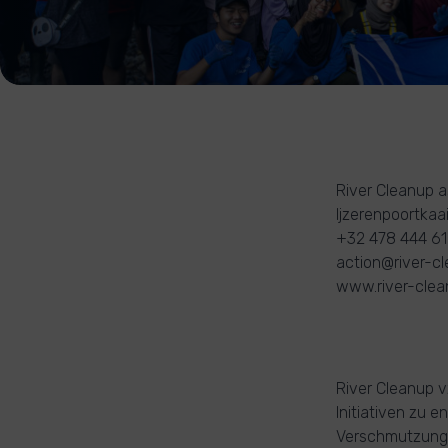
River Cleanup a
Ijzerenpoortkaa
+32 478 444 6
action@river-cl
www.river-clea
River Cleanup v
Initiativen zu 
Verschmutzungs