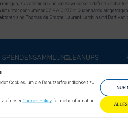
 zu reinigen, zu vermeiden und ein Bewusstsein dafür zu schaffen
n ist unter der Nummer 0719.610.237 in Oudenaarde eingetragen
rektoren sind Thomas de Groote, Laurent Lamblin und Bart van
SPENDENSAMMLUNG
CLEANUPS
Unterstützung als
World Cleanup Day
s
Unternehmen
River Cleanup Days
det Cookies, um die Benutzerfreundlichkeit zu
Unterstützung als Individuum
NUR 
River Cleanup Challenge
Unterstützung als Stiftung
k auf unser
Cookies Policy
für mehr Information.
Impact investors
ALLES
Vermächtnisgabe