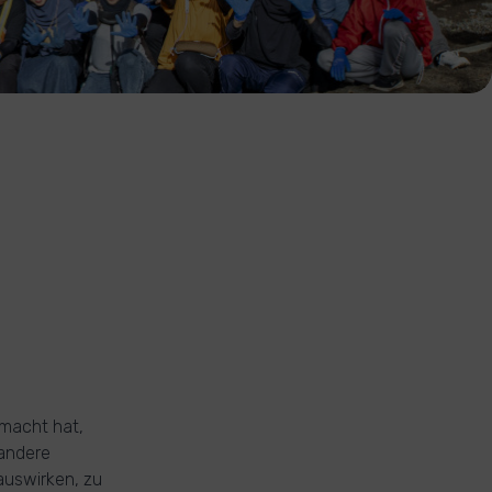
emacht hat,
 andere
auswirken, zu