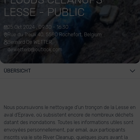
LESSE - PUBLIC
25 Okt 2024 , 09:30 - 16:30
Rue du Treux 40, 5580 Rochefort, Belgium
Bernard De WETTER
dewetterb@outlook.com
ÜBERSICHT
Nous poursuivons le nettoyage d'un tronçon de la Lesse en
aval d'Eprave, où subsistent encore de nombreux déchets
datant des inondations. Toutes les informations utiles sont
envoyées personnellement, par email, aux participants
inscrits via le site River Cleanup, quelques jours avant la