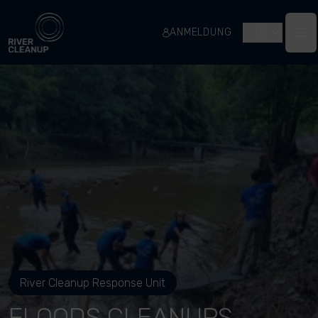
River Cleanup
ANMELDUNG
DE
Op
River Cleanup Response Unit
FLOODS CLEANUPS