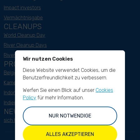
Impact investors
Vermächtnisgabe
CLEANUPS
World Cleanup Day
River Cleanup Days
River Cleanup Challenge
Wir nutzen Cookies
PROJEKTE
Diese Website verwendet Cookies, um die
Belgien
Benutzerfreundlichkeit zu verbessern.
Kamerun
Werfen Sie einen Blick auf unser
Cookies
Indonesien
Policy
für mehr Information.
Indien
NEWSLETTER
NUR NOTWENDIGE
sich hier anmelden
ALLES AKZEPTIEREN