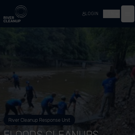
River Cleanup
LOGIN
EN
Op
River Cleanup Response Unit
FLOODS CLEANUPS