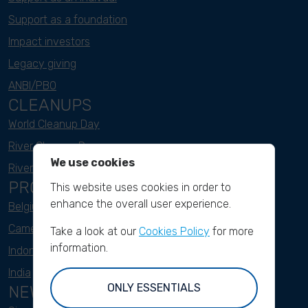
Support as a foundation
Impact investors
Legacy giving
ANBI/PBO
CLEANUPS
World Cleanup Day
River Cleanup Days
We use cookies
River Cleanup Challenge
PROJECTS
This website uses cookies in order to
enhance the overall user experience.
Belgium
Cameroon
Take a look at our
Cookies Policy
for more
information.
Indonesia
India
ONLY ESSENTIALS
NEWSLETTER