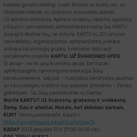
kadaise gyveno laimingi, sveiki žmonės su švariu oru, su
ošiančiais miškais, su švariomis, srauniomis upėmis…
LR aplinkos ministerija, Aplinkos projektų valdymo agentūra
ir Kauno r. savivaldybės administracija kviečia Jus KARTU
išsaugoti Ateičiai rojų, ne dykynę. KARTU su 20 Lietuvos
savivaldybių organizacijomis, aprėpiančiomis įvairaus
amžiaus bei pomėgių grupes, kviečiame dalyvauti
socialiniame projekte
KARTU. UŽ ŠVARESNES UPES.
Ši akcija - ne tik upių švarinimo akcija, bet ir puiki
aplinkosauginio sąmoningumo edukacija Jūsų
bendruomenėms, taip pat – nuostabus bendrystės jausmas
su savo įstaigos, krašto ir viso pasaulio žmonėmis – Žemės
gelbėtojais. Tai Jūsų pasimatymas su Gamta.
Norite KARTU? Už švaresnę, gražesnę ir sveikesnę
Žemę. Sau ir ateičiai. Mažais, bet dideliais darbais.
KUR?
Girionių poilsiavietė, Kauno r.
https://goo.gl/maps/LodnstrQUwWtHswTA
KADA?
2023 gegužės 13
d.
(11.00-14.00 val.)
KAS JŪSŲ LAUKS?