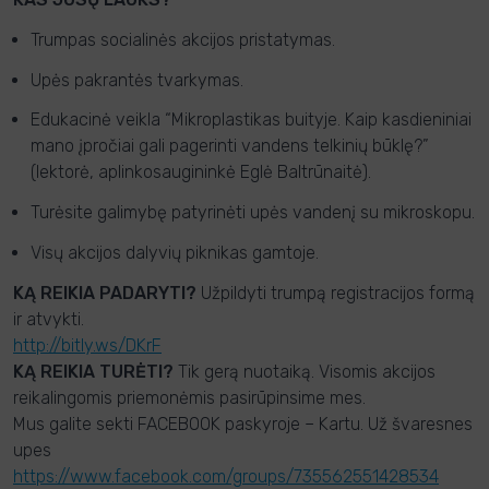
Trumpas socialinės akcijos pristatymas.
Upės pakrantės tvarkymas.
Edukacinė veikla “Mikroplastikas buityje. Kaip kasdieniniai
mano įpročiai gali pagerinti vandens telkinių būklę?”
(lektorė, aplinkosaugininkė Eglė Baltrūnaitė).
Turėsite galimybę patyrinėti upės vandenį su mikroskopu.
Visų akcijos dalyvių piknikas gamtoje.
KĄ REIKIA PADARYTI?
Užpildyti trumpą registracijos formą
ir atvykti.
http://bitly.ws/DKrF
KĄ REIKIA TURĖTI?
Tik gerą nuotaiką. Visomis akcijos
reikalingomis priemonėmis pasirūpinsime mes.
Mus galite sekti FACEBOOK paskyroje – Kartu. Už švaresnes
upes
https://www.facebook.com/groups/735562551428534