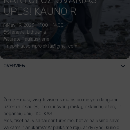
UPES! KAUNO R
May 19, 2023 , 11:00 - 14:00
Šlienava, Lithuania
Jurate Paulauskiene
nepriklausomiprojektai@gmail.com
OVERVIEW
Žemė – mūsų visų. Ir visiems mums po mėlynu dangumi
užtenka ir saulės, ir oro, ir švarių miškų, ir skaidrių ežerų, ir
bėgančių upių… KOLKAS.
Mes, tikėtina, visa tai dar turėsime, bet ar paliksime savo
vaikams ir anūkams? Ar paliksime rojų, ar dykynę, kurioje