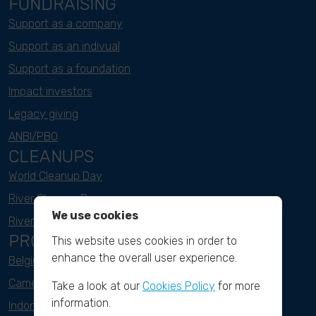
FUNDRAISING
Support as a company
Support as an indivual
Support as a foundation
Impact investors
Legacy giving
ANBI/PBO
CLEANUPS
World Cleanup Day
River Cleanup Days
We use cookies
River Cleanup Challenge
PROJECTS
This website uses cookies in order to
enhance the overall user experience.
Belgium
Cameroon
Take a look at our
Cookies Policy
for more
information.
Indonesia