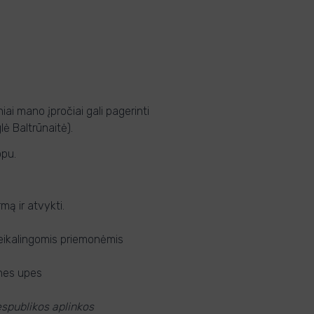
iai mano įpročiai gali pagerinti
lė Baltrūnaitė).
opu.
mą ir atvykti.
reikalingomis priemonėmis
snes upes
spublikos aplinkos