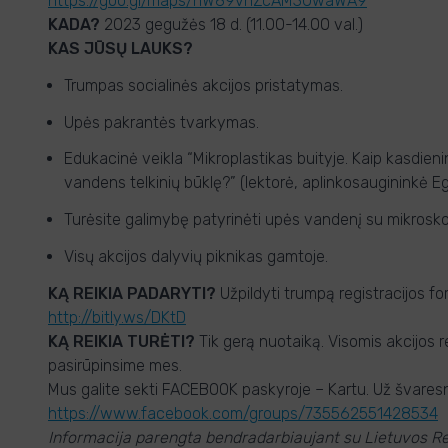
https://goo.gl/maps/hW89vhZcAM3UwaWA9
KADA?
2023 gegužės 18
d.
(11.00-14.00 val.)
KAS JŪSŲ LAUKS?
Trumpas socialinės akcijos pristatymas.
Upės pakrantės tvarkymas.
Edukacinė veikla “Mikroplastikas buityje. Kaip kasdienin
vandens telkinių būklę?” (lektorė, aplinkosaugininkė Eg
Turėsite galimybę patyrinėti upės vandenį su mikrosk
Visų akcijos dalyvių piknikas gamtoje.
KĄ REIKIA PADARYTI?
Užpildyti trumpą registracijos for
http://bitly.ws/DKtD
KĄ REIKIA TURĖTI?
Tik gerą nuotaiką. Visomis akcijos 
pasirūpinsime mes.
Mus galite sekti FACEBOOK paskyroje – Kartu. Už švare
https://www.facebook.com/groups/735562551428534
Informacija parengta bendradarbiaujant su Lietuvos Re