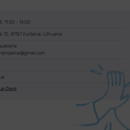
, 11:00 - 14:00
 7E, 81157 Kuršėnai, Lithuania
auskiene
miprojektai@gmail.com
nup
nup Days