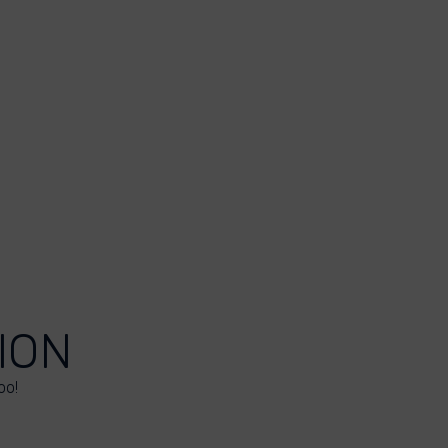
ION
oo!