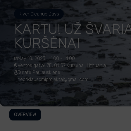
River Cleanup Days
KARTU! UŽ ŠVARI
KURŠĖNAI
May 18, 2023 , 11:00 - 14:00
Ventos gatvė 7E, 81157 Kuršėnai, Lithuania
Jurate Paulauskiene
nepriklausomiprojektai@gmail.com
OVERVIEW