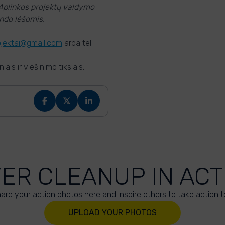
 Aplinkos projektų valdymo
ondo lėšomis.
ojektai@gmail.com
arba tel.
is ir viešinimo tikslais.
VER CLEANUP IN ACT
are your action photos here and inspire others to take action t
UPLOAD YOUR PHOTOS