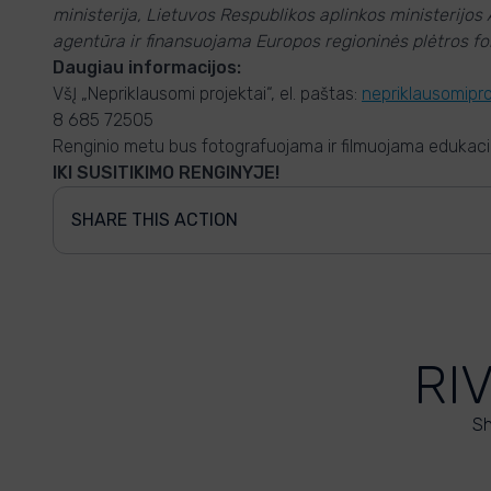
ministerija, Lietuvos Respublikos aplinkos ministerijos
agentūra ir finansuojama Europos regioninės plėtros f
Daugiau informacijos:
VšĮ „Nepriklausomi projektai“, el. paštas:
nepriklausomipr
8 685 72505
Renginio metu bus fotografuojama ir filmuojama edukacinia
IKI SUSITIKIMO RENGINYJE!
SHARE THIS ACTION
RI
Sh