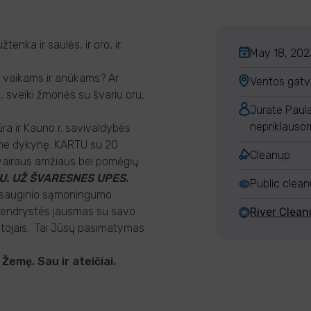
nka ir saulės, ir oro, ir
May 18, 2023
vo vaikams ir anūkams? Ar
Ventos gatvė
i, sveiki žmonės su švariu oru,
Jurate Paul
nepriklauso
ra ir Kauno r. savivaldybės
, ne dykynę. KARTU su 20
Cleanup
įvairaus amžiaus bei pomėgių
U. UŽ ŠVARESNES UPES.
Public clea
inkosauginio sąmoningumo
bendrystės jausmas su savo
River Clea
ėtojais. Tai Jūsų pasimatymas
emę. Sau ir ateičiai.