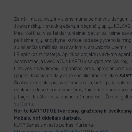
Žemė – mūsų visų. Ir visiems mums po mėlynu dangumi užte
švarių miškų, ir skaidrių ežerų, ir bėgančių upių… KOLKAS.
Mes, tikėtina, visa tai dar turėsime, bet ar paliksime sa
paliksime rojų, ar dykynę, kurioje kadaise gyveno laiming
su ošiančiais miškais, su švariomis, srauniomis upėmis…
LR aplinkos ministerija, Aplinkos projektų valdymo agentū
administracija kviečia Jus KARTU išsaugoti Ateičiai rojų
Lietuvos savivaldybių organizacijomis, aprėpiančiomis 
grupes, kviečiame dalyvauti socialiniame projekte
KART
Ši akcija - ne tik upių švarinimo akcija, bet ir puiki apl
edukacija Jūsų bendruomenėms, taip pat – nuostabus 
įstaigos, krašto ir viso pasaulio žmonėmis – Žemės gelb
su Gamta.
Norite KARTU? Už švaresnę, gražesnę ir sveikesnę Ž
Mažais, bet dideliais darbais.
KUR? Senasis miesto parkas, Kuršėnai