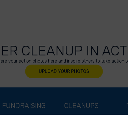
VER CLEANUP IN ACT
are your action photos here and inspire others to take action t
UPLOAD YOUR PHOTOS
FUNDRAISING
CLEANUPS
Support as a company
World Cleanup Day
Support as an indivual
River Cleanup Days