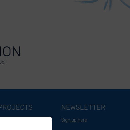
ION
oo!
PROJECTS
NEWSLETTER
Belgium
Sign up here
Cameroon