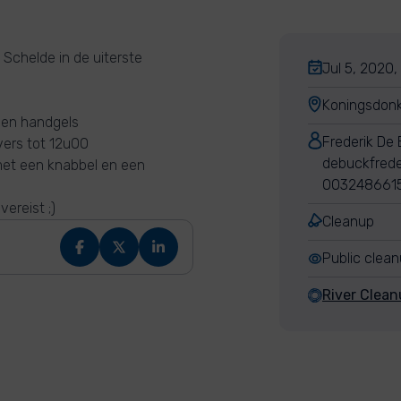
Schelde in de uiterste
Jul 5, 2020,
Koningsdonk
 en handgels
Frederik De
ers tot 12u00
debuckfrede
 met een knabbel en een
003248661
ereist ;)
Cleanup
Public clea
River Clea