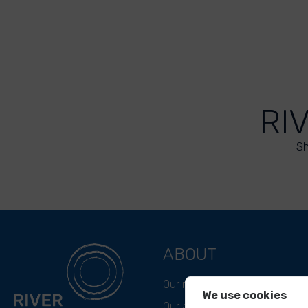
RI
Sh
ABOUT
Our mission
We use cookies
Our approach