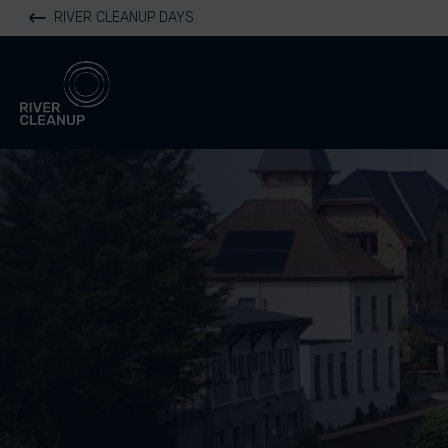
RIVER CLEANUP DAYS
River Cleanup