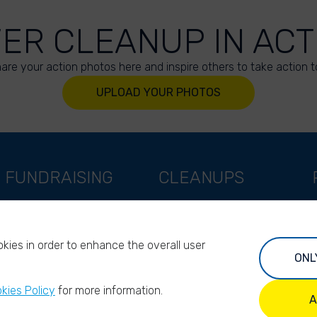
VER CLEANUP IN ACT
are your action photos here and inspire others to take action t
UPLOAD YOUR PHOTOS
FUNDRAISING
CLEANUPS
Support as a company
World Cleanup Day
Support as an indivual
River Cleanup Days
kies in order to enhance the overall user
Support as a foundation
River Cleanup Challenge
ONL
Impact investors
I
kies Policy
for more information.
Legacy giving
A