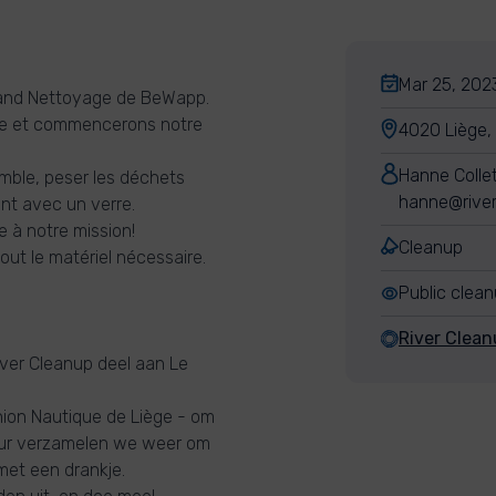
Mar 25, 2023
Grand Nettoyage de BeWapp.
ège et commencerons notre
4020 Liège,
Hanne Colle
mble, peser les déchets
hanne@river
nt avec un verre.
e à notre mission!
Cleanup
out le matériel nécessaire.
Public clea
River Clea
ver Cleanup deel aan Le
Union Nautique de Liège - om
uur verzamelen we weer om
met een drankje.