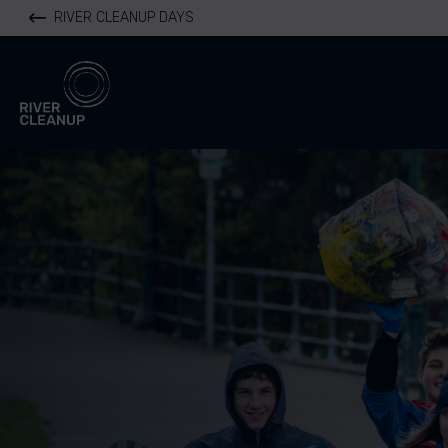
RIVER CLEANUP DAYS
River Cleanup