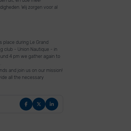
den uit, en doe mee!
digheden. Wij zorgen voor al
es place during Le Grand
 club - Union Nautique - in
round 4 pm we gather again to
.
nds and join us on our mission!
ide all the necessary