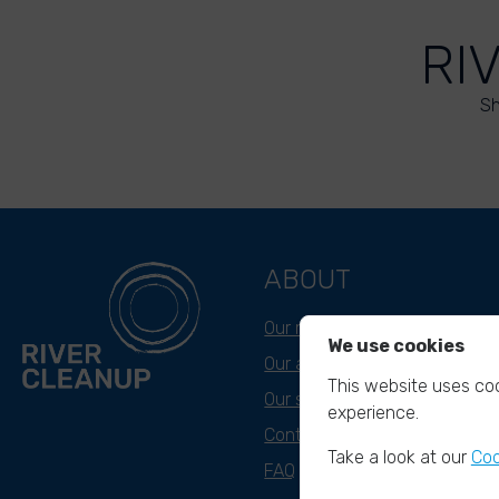
RI
Sh
ABOUT
Our mission
We use cookies
Our approach
This website uses coo
Our story
experience.
Contact & Team
Take a look at our
Coo
FAQ