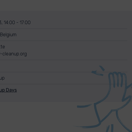
, 14:00 - 17:00
 Belgium
tte
-cleanup.org
nup
nup Days