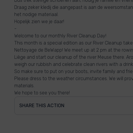
Dus trek stevige schoenen aan, nodig je familie en vrien
Draag zeker kledij die aangepast is aan de weersomstan
het nodige materiaal.
Hopelijk zien we je daar!
-
Welcome to our monthly River Cleanup Day!
This month is a special edition as our River Cleanup tak
Nettoyage de BeWapp! We meet up at 2 pm at the rowing
Liège and start our cleanup of the river Meuse there. A
weigh our rubbish and celebrate clean rivers with a drink
So make sure to put on your boots, invite family and frie
Please dress to the weather circumstances. We will prov
materials.
We hope to see you there!
SHARE THIS ACTION