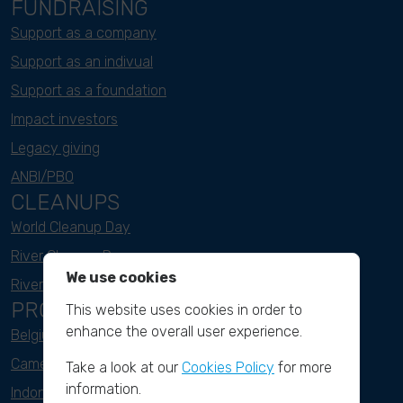
FUNDRAISING
Support as a company
Support as an indivual
Support as a foundation
Impact investors
Legacy giving
ANBI/PBO
CLEANUPS
World Cleanup Day
River Cleanup Days
We use cookies
River Cleanup Challenge
PROJECTS
This website uses cookies in order to
enhance the overall user experience.
Belgium
Cameroon
Take a look at our
Cookies Policy
for more
information.
Indonesia