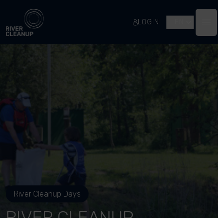
River Cleanup
LOGIN
EN
Op
River Cleanup Days
RIVER CLEANUP