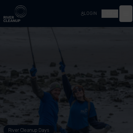
River Cleanup
LOGIN
EN
Op
River Cleanup Days