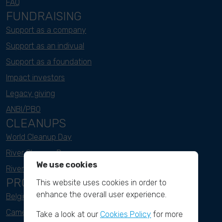
FAQ
FUNDRAISING
Support as a company
Support as an indivual
Support as a foundation
Impact investors
Legacy giving
ANBI/PBO
CLEANUPS
World Cleanup Day
River Cleanup Days
We use cookies
River Cleanup Challenge
PROJECTS
This website uses cookies in order to
enhance the overall user experience.
Belgium
Cameroon
Take a look at our
Cookies Policy
for more