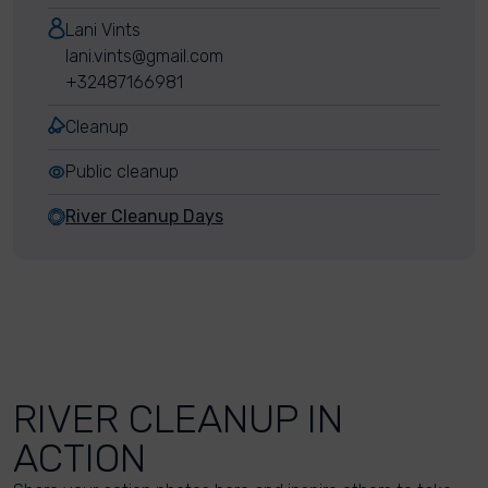
Lani Vints
lani.vints@gmail.com
+32487166981
Cleanup
Public cleanup
River Cleanup Days
RIVER CLEANUP IN
ACTION