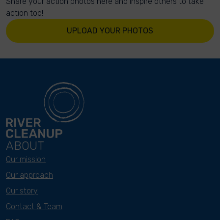
Share your action photos here and inspire others to take
action too!
UPLOAD YOUR PHOTOS
ABOUT
Our mission
Our approach
Our story
Contact & Team