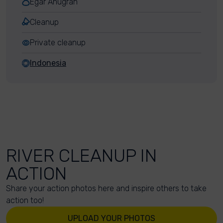
Egar Anugrah
Cleanup
Private cleanup
Indonesia
RIVER CLEANUP IN
ACTION
Share your action photos here and inspire others to take
action too!
UPLOAD YOUR PHOTOS