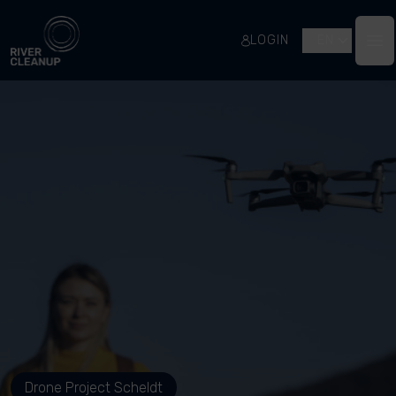
River Cleanup
LOGIN
EN
Op
Drone Project Scheldt