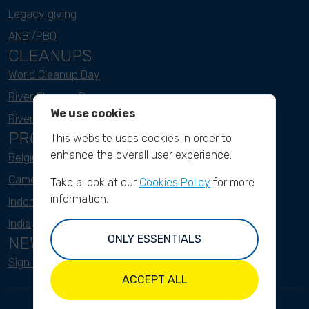
Legacy giving
ANBI/PBO
CLEANUPS
World Cleanup Day
River Cleanup Days
We use cookies
River Cleanup Challenge
PROJECTS
This website uses cookies in order to
enhance the overall user experience.
Belgium
Cameroon
Take a look at our
Cookies Policy
for more
information.
Indonesia
India
ONLY ESSENTIALS
NEWSLETTER
Sign up here
ACCEPT ALL