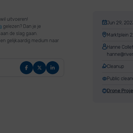
wil uitvoeren!
Jun 29, 2023
a
gelezen? Dan je je
 aan de slag gaan.
Marktplein 
en gelijkaardig medium naar
Hanne Colle
hanne@river
Cleanup
Public clea
Drone Proje