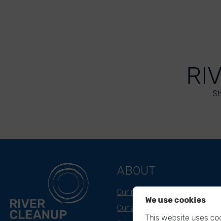
RI
Sh
ABOUT
Our mission
We use cookies
Our approach
This website uses coo