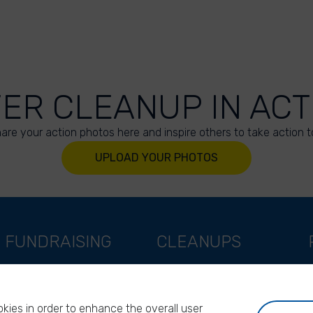
VER CLEANUP IN ACT
are your action photos here and inspire others to take action t
UPLOAD YOUR PHOTOS
FUNDRAISING
CLEANUPS
Support as a company
World Cleanup Day
Support as an indivual
River Cleanup Days
kies in order to enhance the overall user