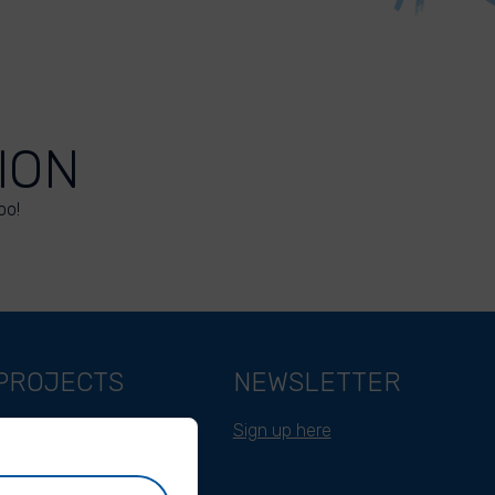
ION
oo!
PROJECTS
NEWSLETTER
Belgium
Sign up here
Cameroon