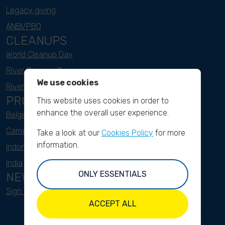
Legacy giving
ANBI/PBO
CLEANUPS
World Cleanup Day
River Cleanup Days
We use cookies
River Cleanup Challenge
PROJECTS
This website uses cookies in order to
enhance the overall user experience.
Belgium
Cameroon
Take a look at our
Cookies Policy
for more
information.
Indonesia
India
ONLY ESSENTIALS
NEWSLETTER
Sign up here
ACCEPT ALL