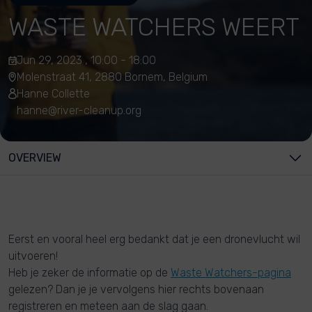
WASTE WATCHERS WEERT
Jun 29, 2023 , 10:00 - 18:00
Molenstraat 41, 2880 Bornem, Belgium
Hanne Collette
hanne@river-cleanup.org
OVERVIEW
Eerst en vooral heel erg bedankt dat je een dronevlucht wil
uitvoeren!
Heb je zeker de informatie op de
Waste Watchers-pagina
gelezen? Dan je je vervolgens hier rechts bovenaan
registreren en meteen aan de slag gaan.