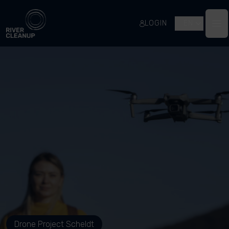
River Cleanup
LOGIN
EN
Op
Drone Project Scheldt