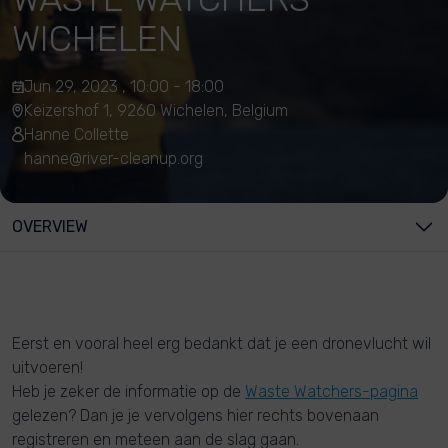
WICHELEN
Jun 29, 2023 , 10:00 - 18:00
Keizershof 1, 9260 Wichelen, Belgium
Hanne Collette
hanne@river-cleanup.org
OVERVIEW
Eerst en vooral heel erg bedankt dat je een dronevlucht wil
uitvoeren!
Heb je zeker de informatie op de
Waste Watchers-pagina
gelezen? Dan je je vervolgens hier rechts bovenaan
registreren en meteen aan de slag gaan.