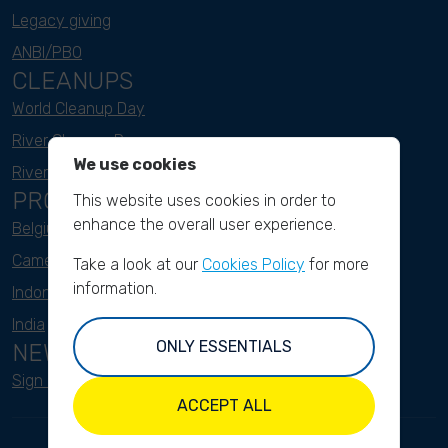
Legacy giving
ANBI/PBO
CLEANUPS
World Cleanup Day
River Cleanup Days
We use cookies
River Cleanup Challenge
PROJECTS
This website uses cookies in order to
enhance the overall user experience.
Belgium
Cameroon
Take a look at our
Cookies Policy
for more
information.
Indonesia
India
ONLY ESSENTIALS
NEWSLETTER
Sign up here
ACCEPT ALL