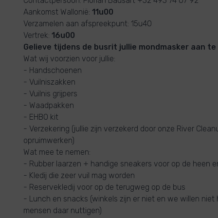
Contactpersoon: Florian Bausart +32 493 74 07 92
Aankomst Wallonië:
11u00
Verzamelen aan afspreekpunt: 15u40
Vertrek:
16u00
Gelieve tijdens de busrit jullie mondmasker aan 
Wat wij voorzien voor jullie:
- Handschoenen
- Vuilniszakken
- Vuilnis grijpers
- Waadpakken
- EHBO kit
- Verzekering (jullie zijn verzekerd door onze River Clea
opruimwerken)
Wat mee te nemen:
- Rubber laarzen + handige sneakers voor op de heen 
- Kledij die zeer vuil mag worden
- Reservekledij voor op de terugweg op de bus
- Lunch en snacks (winkels zijn er niet en we willen ni
mensen daar nuttigen)