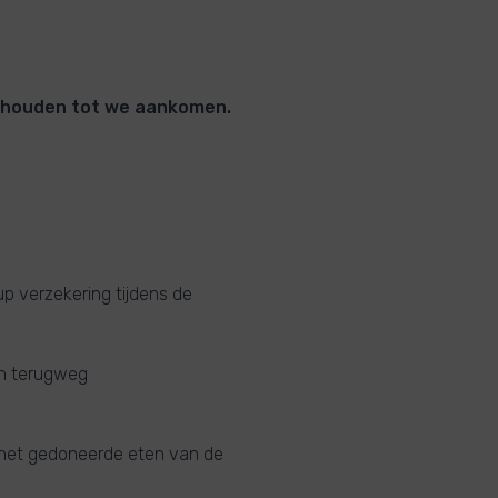
te houden tot we aankomen.
nup verzekering tijdens de
en terugweg
et het gedoneerde eten van de