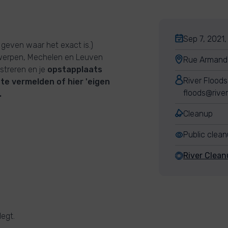
Sep 7, 2021,
 geven waar het exact is.)
twerpen, Mechelen en Leuven
Rue Armand,
istreren en je
opstapplaats
River Floods
te vermelden of hier 'eigen
floods@rive
.
Cleanup
Public clea
River Clean
legt.