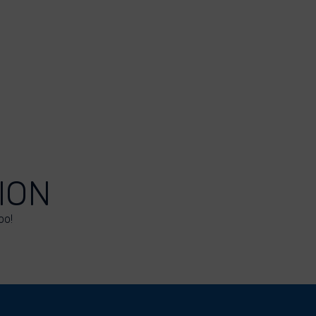
ION
oo!