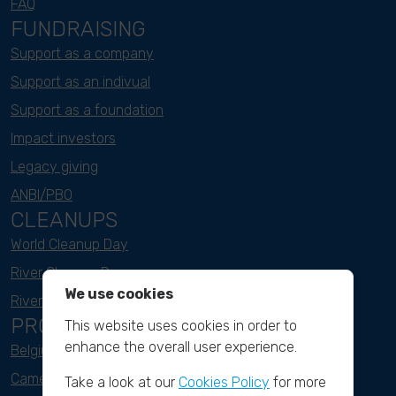
FAQ
FUNDRAISING
Support as a company
Support as an indivual
Support as a foundation
Impact investors
Legacy giving
ANBI/PBO
CLEANUPS
World Cleanup Day
River Cleanup Days
We use cookies
River Cleanup Challenge
PROJECTS
This website uses cookies in order to
enhance the overall user experience.
Belgium
Cameroon
Take a look at our
Cookies Policy
for more