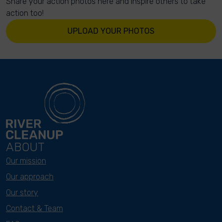
Share your action photos here and inspire others to take
action too!
UPLOAD YOUR PHOTOS
ABOUT
Our mission
Our approach
Our story
Contact & Team