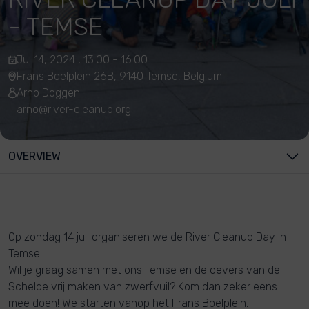
- TEMSE
Jul 14, 2024 , 13:00 - 16:00
Frans Boelplein 26B, 9140 Temse, Belgium
Arno Doggen
arno@river-cleanup.org
OVERVIEW
Op zondag 14 juli organiseren we de River Cleanup Day in
Temse!
Wil je graag samen met ons Temse en de oevers van de
Schelde vrij maken van zwerfvuil? Kom dan zeker eens
mee doen! We starten vanop het Frans Boelplein.