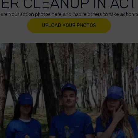
VER CLEANUP IN ACT
are your action photos here and inspire others to take action t
UPLOAD YOUR PHOTOS