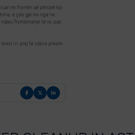
kruar në frymën që përcjell kjo
tona, e çdo gjë nis nga ne.
e ndjeu frymëmarrje të re, pas
ezi i ri, prej të cilëve presim