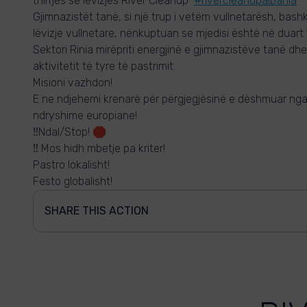
thirrjes së lëvizjes River Cleanup
#rivercleanupalbania
Gjimnazistët tanë, si një trup i vetëm vullnetarësh, bash
lëvizje vullnetare, nënkuptuan se mjedisi është në duart 
Sektori Rinia mirëpriti energjinë e gjimnazistëve tanë dh
aktivitetit të tyre të pastrimit.
Misioni vazhdon!
E ne ndjehemi krenarë për përgjegjësinë e dëshmuar nga br
ndryshime europiane!
‼️Ndal/Stop! 🛑
‼️ Mos hidh mbetje pa kriter!
Pastro lokalisht!
Festo globalisht!
SHARE THIS ACTION