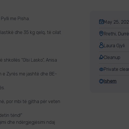
 Pylli me Pisha.
May 25, 2023
stikë dhe 35 kg qelq, të cilat
Rrethi, Durr
Laura Gjyli
Cleanup
 shkollës "Olsi Lasko", Anisa
Private cle
n e Zyrës me jashtë dhe BE-
Ishem
ës.
ë, por mbi të gjitha për veten
etin tënd!"
gimi dhe ndërgjegjësimi ndaj