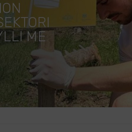
ION
 SEKTORI
YLLI ME