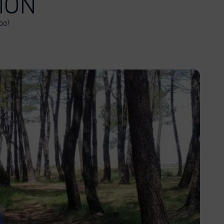
ION
oo!