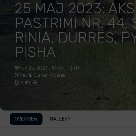
25 MAJ 2023: AKS
PASTRIMI NR. 44,
RINIA, DURRËS, P
PISHA
May 25, 2023 , 10:30 - 12:30
Rrethi, Durrës, Albania
Laura Gjyli
OVERVIEW
GALLERY