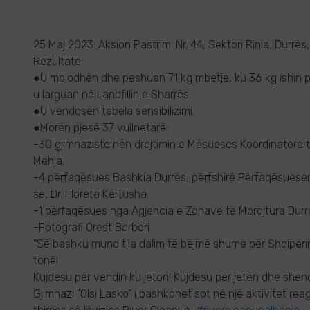
25 Maj 2023: Aksion Pastrimi Nr. 44, Sektori Rinia, Durrës,
Rezultate:
●U mblodhën dhe peshuan 71 kg mbetje, ku 36 kg ishin pla
u larguan në Landfillin e Sharrës.
●U vendosën tabela sensibilizimi.
●Morën pjesë 37 vullnetarë:
-30 gjimnazistë nën drejtimin e Mësueses Koordinatore të
Mehja.
-4 përfaqësues Bashkia Durrës, përfshirë Përfaqësuese
së, Dr. Floreta Kërtusha.
-1 përfaqësues nga Agjencia e Zonave të Mbrojtura Durr
-Fotografi Orest Berberi
"Së bashku mund t'ia dalim të bëjmë shumë për Shqipërin
tonë!
Kujdesu për vendin ku jeton! Kujdesu për jetën dhe shënd
Gjimnazi "Olsi Lasko" i bashkohet sot në një aktivitet rea