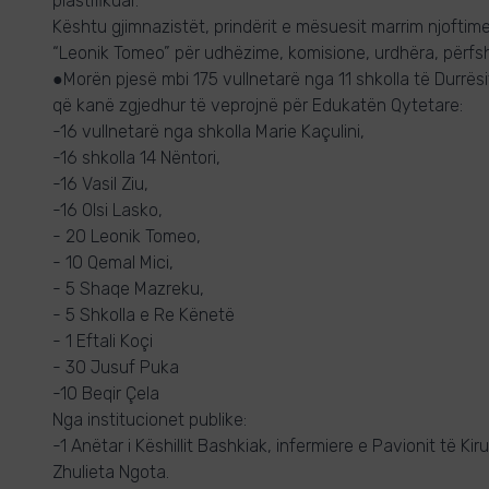
plastifikuar.
Kështu gjimnazistët, prindërit e mësuesit marrim njoftime
“Leonik Tomeo” për udhëzime, komisione, urdhëra, përfsh
●Morën pjesë mbi 175 vullnetarë nga 11 shkolla të Durrës
që kanë zgjedhur të veprojnë për Edukatën Qytetare:
-16 vullnetarë nga shkolla Marie Kaçulini,
-16 shkolla 14 Nëntori,
-16 Vasil Ziu,
-16 Olsi Lasko,
- 20 Leonik Tomeo,
- 10 Qemal Mici,
- 5 Shaqe Mazreku,
- 5 Shkolla e Re Kënetë
- 1 Eftali Koçi
- 30 Jusuf Puka
-10 Beqir Çela
Nga institucionet publike:
-1 Anëtar i Këshillit Bashkiak, infermiere e Pavionit të Kiru
Zhulieta Ngota.