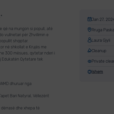
,*
Jan 27, 2024
e që na mungon si popull, atë
Rruga Paskal
 vullnetari për Zhvillimin e
Laura Gjyli
opullit shqiptar.
or në shkollat e Krujës me
Cleanup
e 300 mësues, qytetar nderi i
ej Edukatën Qytetare tek
Private cle
Ishem
e UAMD dhuruar nga
apet Bari Natyral, Vëllezërit
e dërrasë dhe xhepa të