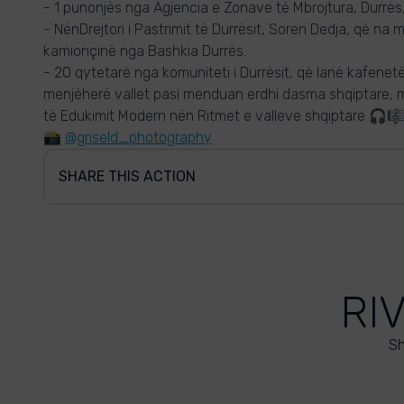
- 1 punonjës nga Agjencia e Zonave të Mbrojtura, Durrës
- NënDrejtori i Pastrimit të Durrësit, Soren Dedja, që na 
kamionçinë nga Bashkia Durrës.
- 20 qytetarë nga komuniteti i Durrësit, që lanë kafenetë 
menjëherë vallet pasi menduan erdhi dasma shqiptare, m
të Edukimit Modern nën Ritmet e valleve shqiptare 🎧🎼
📸
@griseld_photography
SHARE THIS ACTION
RI
Sh