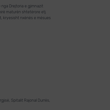
 nga Drejtoria e gjimnazit
irë maturën shtetërore etj.
it, kryesisht nxënës e mësues
rgjisë, Spitalit Rajonal Durrës,