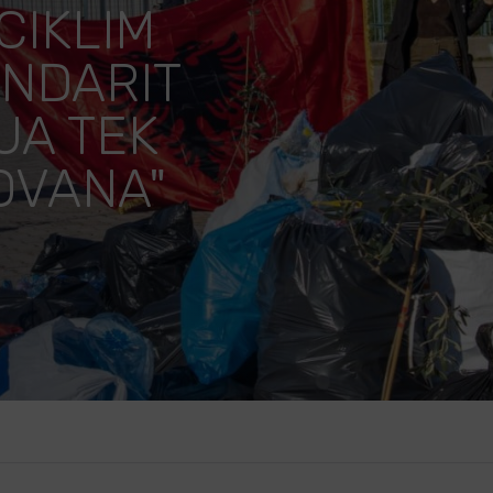
CIKLIM
ENDARIT
UA TEK
DOVANA"