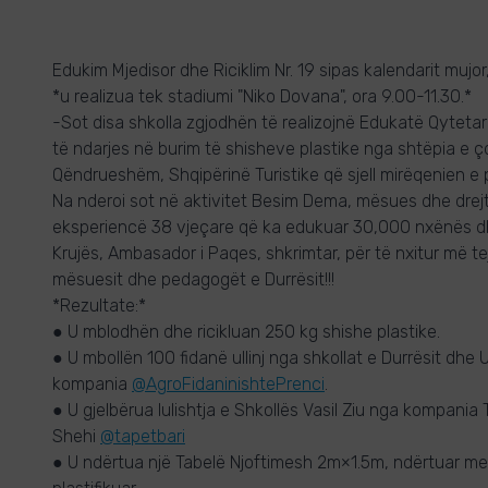
Edukim Mjedisor dhe Riciklim Nr. 19 sipas kalendarit mujor
*u realizua tek stadiumi "Niko Dovana", ora 9.00-11.30.*
-Sot disa shkolla zgjodhën të realizojnë Edukatë Qytetar
të ndarjes në burim të shisheve plastike nga shtëpia e çdo
Qëndrueshëm, Shqipërinë Turistike që sjell mirëqenien e p
Na nderoi sot në aktivitet Besim Dema, mësues dhe drejt
eksperiencë 38 vjeçare që ka edukuar 30,000 nxënës dh
Krujës, Ambasador i Paqes, shkrimtar, për të nxitur më t
mësuesit dhe pedagogët e Durrësit!!!
*Rezultate:*
● U mblodhën dhe ricikluan 250 kg shishe plastike.
● U mbollën 100 fidanë ullinj nga shkollat e Durrësit dh
kompania
@AgroFidaninishtePrenci
.
● U gjelbërua lulishtja e Shkollës Vasil Ziu nga kompania T
Shehi
@tapetbari
● U ndërtua një Tabelë Njoftimesh 2m×1.5m, ndërtuar m