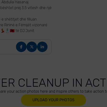
, Abdulla Hasanaj
mbështet prej 3.5 vitesh dhe një
e shëtitjet dhe filluan
e Rininë e Fëmijët vizionarë
💃🕺🇦🇱 të DJ Jonit.
VER CLEANUP IN ACT
are your action photos here and inspire others to take action t
UPLOAD YOUR PHOTOS