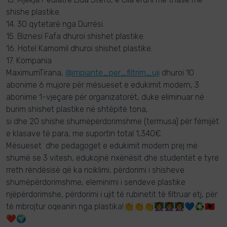
shishe plastike.
14. 30 qytetarë nga Durrësi.
15. Biznesi Fafa dhuroi shishet plastike.
16. Hotel Kamomil dhuroi shishet plastike.
17. Kompania
MaximumTirana,
@impiante_per_filtrim_uji
dhuroi 10
abonime 6 mujore për mësueset e edukimit modern, 3
abonime 1-vjeçare për organizatorët, duke eliminuar në
burim shishet plastike në shtëpitë tona,
si dhe 20 shishe shumëpërdorimshme (termusa) për fëmijët
e klasave të para, me suportin total 1,340€.
Mësueset dhe pedagoget e edukimit modern prej më
shumë se 3 vitesh, edukojnë nxënësit dhe studentët e tyre
rreth rëndësisë që ka riciklimi, përdorimi i shisheve
shumëpërdorimshme, eleminimi i sendeve plastike
njëpërdorimshe, përdorimi i ujit të rubinetit të filtruar etj, për
të mbrojtur oqeanin nga plastika!👏👏👏👩‍🏫👩‍🏫👩‍🏫💙♻️🇦🇱
❤️🌍