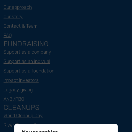
Our approach
Our story
Contact & Team
FAQ
FUNDRAISING
Support as a company
Support as an indivual
Support as a foundation
Impact investors
Legacy giving
ANBI/PBO
CLEANUPS
World Cleanup Day
River Cleanup Days