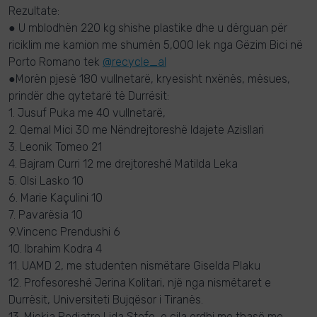
Rezultate:
● U mblodhën 220 kg shishe plastike dhe u dërguan për
riciklim me kamion me shumën 5,000 lek nga Gëzim Bici në
Porto Romano tek
@recycle_al
●Morën pjesë 180 vullnetarë, kryesisht nxënës, mësues,
prindër dhe qytetarë të Durrësit:
1. Jusuf Puka me 40 vullnetarë,
2. Qemal Mici 30 me Nëndrejtoreshë Idajete Azisllari
3. Leonik Tomeo 21
4. Bajram Curri 12 me drejtoreshë Matilda Leka
5. Olsi Lasko 10
6. Marie Kaçulini 10
7. Pavarësia 10
9.Vincenc Prendushi 6
10. Ibrahim Kodra 4
11. UAMD 2, me studenten nismëtare Giselda Plaku
12. Profesoreshë Jerina Kolitari, një nga nismëtaret e
Durrësit, Universiteti Bujqësor i Tiranës.
13. Mjekja Pediatre Lida Stefo, e cila erdhi me thasë me