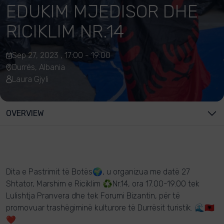
EDUKIM MJEDISOR DHE
RICIKLIM NR.14
Sep 27, 2023 , 17:00 - 19:00
Durrës, Albania
Laura Gjyli
OVERVIEW
Dita e Pastrimit të Botës🌍, u organizua me datë 27
Shtator, Marshim e Riciklim ♻️Nr.14, ora 17.00-19.00 tek
Lulishtja Pranvera dhe tek Forumi Bizantin, për të
promovuar trashëgiminë kulturore të Durrësit turistik. 🌊🇦🇱
❤️