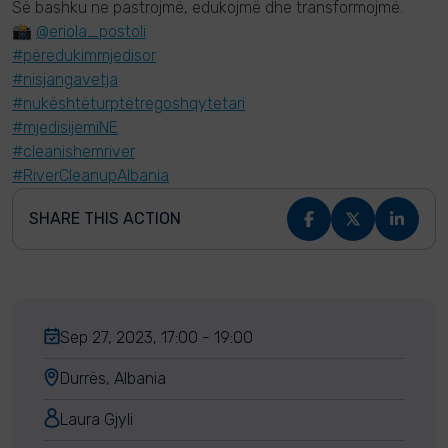
Së bashku ne pastrojmë, edukojmë dhe transformojmë.
📸
@eriola_postoli
#përedukimmjedisor
#nisjangavetja
#nukështëturptëtregoshqytetari
#mjedisijemiNE
#cleanishemriver
#RiverCleanupAlbania
SHARE THIS ACTION
Sep 27, 2023, 17:00 - 19:00
Durrës, Albania
Laura Gjyli